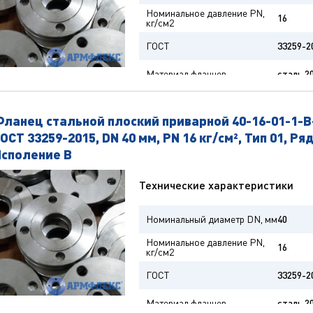
Номинальное давление PN,
16
кг/см2
ГОСТ
33259-2
Материал фланцев
cталь 2
Наружный диаметр фланца D,
135
мм
ланец стальной плоский приварной 40-16-01-1-B
Межцентровой диаметр
100
отверстий D1, мм
ОСТ 33259-2015, DN 40 мм, PN 16 кг/см², Тип 01, Ряд
Исполение B
Диаметр соединительного
78
выступа D2, мм
Технические характеристики
Толщина фланца b, мм
18
Количество отверстий n отв.
4
Номинальный диаметр DN, мм
40
Диаметр отверстий d, мм
18
Номинальное давление PN,
16
кг/см2
Тип
01
ГОСТ
33259-2
Исполнение фланца
В
Материал фланцев
cталь 2