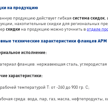
другу, к
Высота соединительного
3
Межцентровой диаметр
дки на продукцию
машина
выступа, мм
180
отверстий D1, мм
аппарат
ёмкостя
Производитель
Армфле
Диаметр соединительного
другим 
анную продукцию действует гибкая
система скидок
,
158
выступа D2, мм
укции, накопительные скидки для региональных пре
от -40 
Рабочая температура
С°
Толщина фланца b, мм
26
мер
скидки
на продукцию можно уточнить в
отделе пр
вода, па
Рабочая среда
нефтеп
Количество отверстий n отв.
8
и други
овные технические характеристики фланцев АРМ
неагрес
материа
Диаметр отверстий d, мм
18
фланца
риальное исполнение:
соедини
Область применения
часть т
Тип
01
прочног
гермети
атериал фланцев: нержавеющая сталь, углеродистая с
соедине
Исполнение фланца
В
трубоп
арматур
Внутренний диаметр фланца,
чие характеристики:
110
присоед
мм
труб дру
другу, к
Высота соединительного
3
машина
 рабочей температурой T: от -260 до 900 гр. С;
выступа, мм
аппарат
ёмкостя
Производитель
Армфле
другим 
абочая среда: вода, пар, газ, масла, нефтепродукты,
от -40 
Рабочая температура
С°