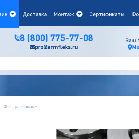
зин
Доставка
Монтаж
Сертификаты
Фо
8 (800) 775-77-08
Ваш 
pro@armfleks.ru
Мо
Фланцы стальные