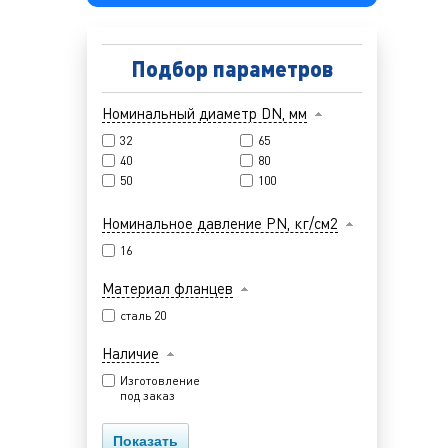
Подбор параметров
Номинальный диаметр DN, мм
32
65
40
80
50
100
Номинальное давление PN, кг/см2
16
Материал фланцев
cталь 20
Наличие
Изготовление
под заказ