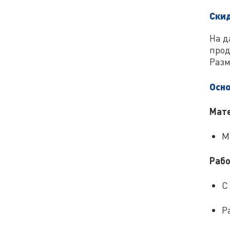
Ски
На д
прод
Раз
Осн
Мате
М
Рабо
С
Р