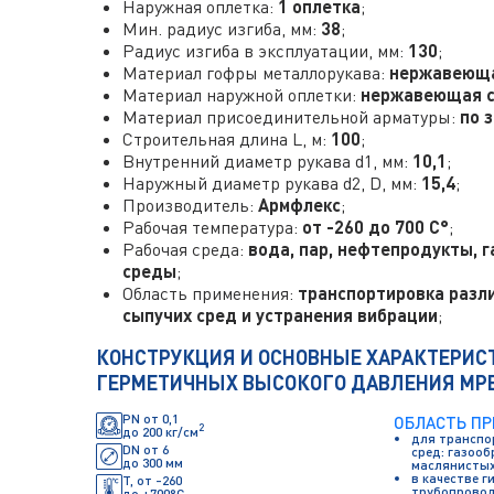
Наружная оплетка:
1 оплетка
;
Мин. радиус изгиба, мм:
38
;
Радиус изгиба в эксплуатации, мм:
130
;
Материал гофры металлорукава:
нержавеюща
Материал наружной оплетки:
нержавеющая с
Материал присоединительной арматуры:
по 
Строительная длина L, м:
100
;
Внутренний диаметр рукава d1, мм:
10,1
;
Наружный диаметр рукава d2, D, мм:
15,4
;
Производитель:
Армфлекс
;
Рабочая температура:
от -260 до 700 С°
;
Рабочая среда:
вода, пар, нефтепродукты, г
среды
;
Область применения:
транспортировка разли
сыпучих сред и устранения вибрации
;
КОНСТРУКЦИЯ И ОСНОВНЫЕ ХАРАКТЕРИС
ГЕРМЕТИЧНЫХ ВЫСОКОГО ДАВЛЕНИЯ МР
PN от 0,1
ОБЛАСТЬ П
2
до 200 кг/см
для транспо
DN от 6
сред: газооб
до 300 мм
маслянистых
в качестве г
Т, от -260
трубопровод
до +700°С