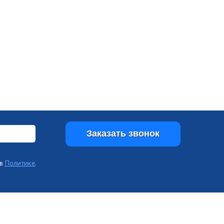
 в
Политике
.