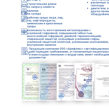
различные т
строительная длина
газоходы
по запросу клиента
двигатели, 
наличие
другое пром
на складе
оборудован
рабочая среда: вода, пар,
газ, нефтепродукты,
химические и криогенные
среды
возможность изготовления металлорукава с
усиленной гофровкой, повышенной гибкостью,
многослойной гофровкой, двойной термоизоляцией,
спиральной защитой, кольцевым усилением гофры,
усиленной защитной оплёткой, усиленными окончаниями,
внутренним экраном
Продукция компании ООО «Армфлекс» сертифицирована
действующим требованиям, установленным националь
и межгосударственными стандартами, имеет необходи
документов