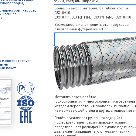
узким, средним, широким
рубопроводы,
Большой выбор материалов гибкой гофры:
компрессоры, насосы,
08Х18Н10,
ышленное
03Х18Н11, 08Х16Н11М3, 03Х17Н14М3, 08Х18Н10Т
ие
Возможность исполнения металлорукавов
с внутренней футеровкой PTFE
 и соответствует
ными
мый пакет
Металлическая оплётка
(однослойная или многослойная) изготовлена
методом переплетения проволок, выполненны
из нержавеющей стали и других сплавов мета
Оплётка усиливает рукав, находящийся
под воздействием растягивающих усилий,
предотвращает расширение рукава под высок
давлением, защищает его от механических
воздействий