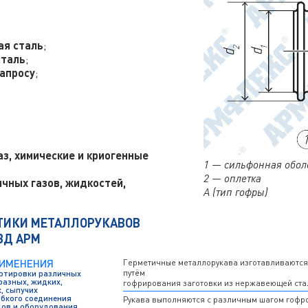
я сталь
;
таль
;
запросу
;
аз, химические и криогенные
1 — сильфонная обол
2 — оплетка
чных газов, жидкостей,
А (тип гофры)
ТИКИ МЕТАЛЛОРУКАВОВ
ВД АРМ
РИМЕНЕНИЯ
Герметичные металлорукава изготавливаются
путём
ртировки различных
разных, жидких,
гофрирования заготовки из нержавеющей ста
, сыпучих
ибкого соединения
Рукава выполняются с различным шагом гофр
ов и оборудования