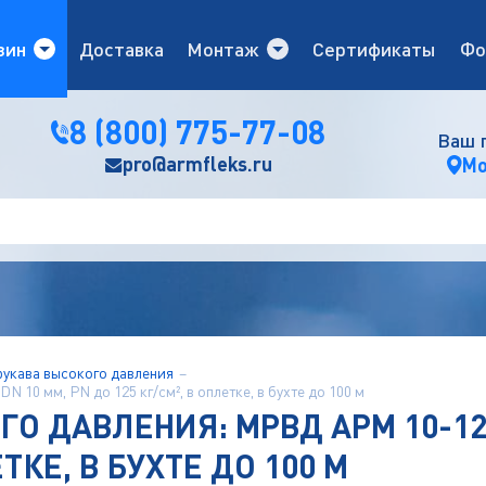
зин
Доставка
Монтаж
Сертификаты
Фо
8 (800) 775-77-08
Ваш 
pro@armfleks.ru
Мо
укава высокого давления
10 мм, PN до 125 кг/см², в оплетке, в бухте до 100 м
 ДАВЛЕНИЯ: МРВД АРМ 10-125/
ЕТКЕ, В БУХТЕ ДО 100 М