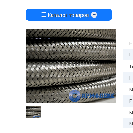
Каталог товаров
Н
Н
Т
Н
М
Р
М
М